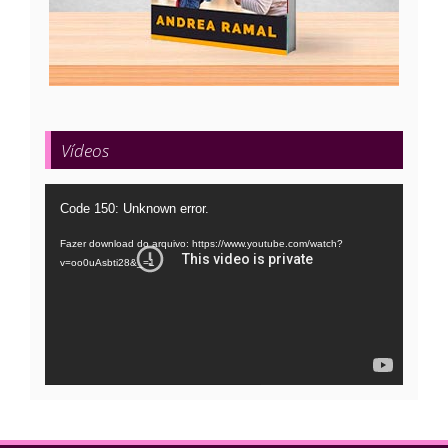
Vídeos
Tocador
Code 150: Unknown error.
de
Fazer download do arquivo: https://www.youtube.com/watch?
vídeo
v=oo0uAsbti28&_=1