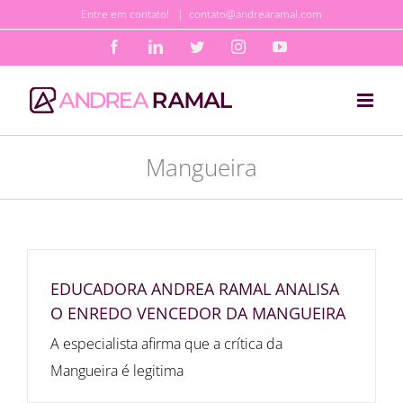
Ir
Entre em contato!
|
contato@andrearamal.com
para
Facebook
LinkedIn
Twitter
Instagram
YouTube
o
conteúdo
Mangueira
EDUCADORA ANDREA RAMAL ANALISA
O ENREDO VENCEDOR DA MANGUEIRA
A especialista afirma que a crítica da
Mangueira é legitima