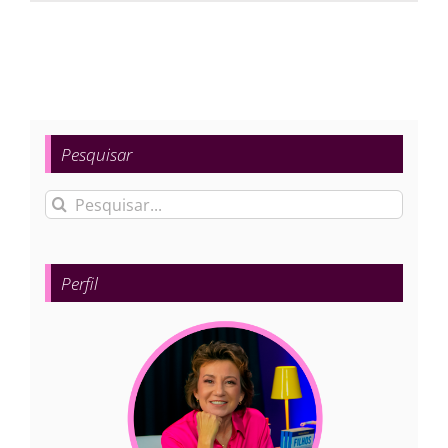
Pesquisar
Buscar
resultados
para:
Perfil