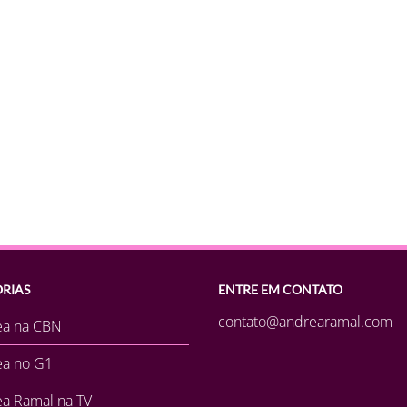
RIAS
ENTRE EM CONTATO
contato@andrearamal.com
ea na CBN
ea no G1
a Ramal na TV