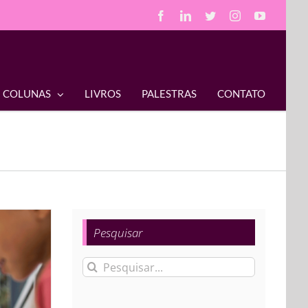
Facebook
LinkedIn
Twitter
Instagram
YouTube
COLUNAS
LIVROS
PALESTRAS
CONTATO
Pesquisar
Buscar
resultados
para: