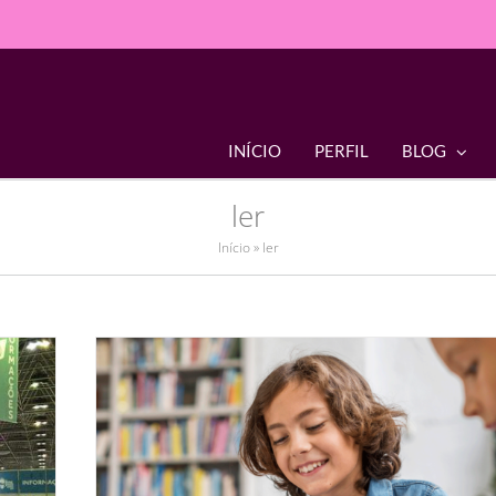
INÍCIO
PERFIL
BLOG
ler
Início
»
ler