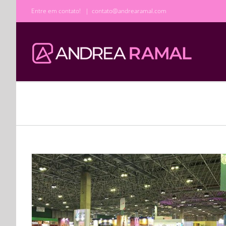
Ir
Entre em contato!
|
contato@andrearamal.com
para
o
conteúdo