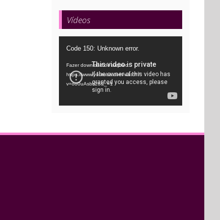
Vídeos
Tocador
Code 150: Unknown error.
de
Fazer download do arquivo:
vídeo
https://www.youtube.com/watch?
v=oo0uAsbti28&_=1