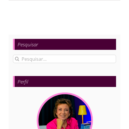
Pesquisar
Buscar
resultados
para:
Perfil