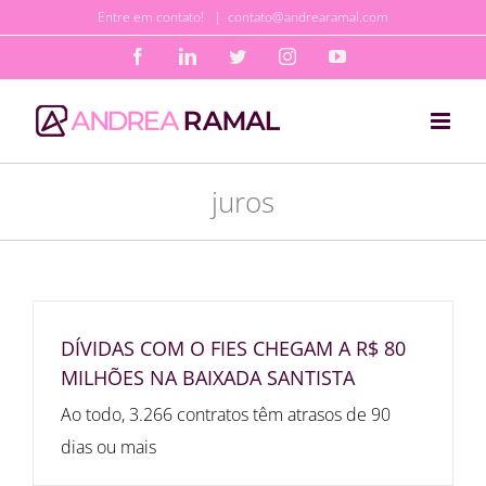
Ir
Entre em contato!
|
contato@andrearamal.com
para
Facebook
LinkedIn
Twitter
Instagram
YouTube
o
conteúdo
juros
DÍVIDAS COM O FIES CHEGAM A R$ 80
MILHÕES NA BAIXADA SANTISTA
Ao todo, 3.266 contratos têm atrasos de 90
dias ou mais