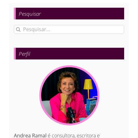
Pesquisar
Buscar
resultados
para:
Perfil
Andrea Ramal
é consultora, escritora e