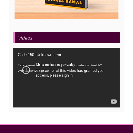
Vídeos
Tocador
Code 150: Unknown error.
de
Fazer download do arquivo: https://www.youtube.com/watch?
vídeo
v=oo0uAsbti28&_=1