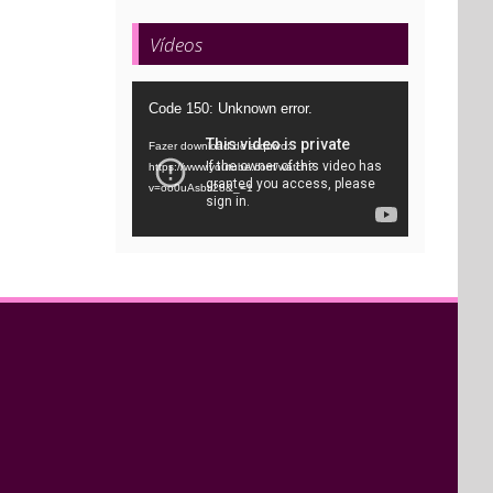
Vídeos
Tocador
Code 150: Unknown error.
de
Fazer download do arquivo:
vídeo
https://www.youtube.com/watch?
v=oo0uAsbti28&_=1