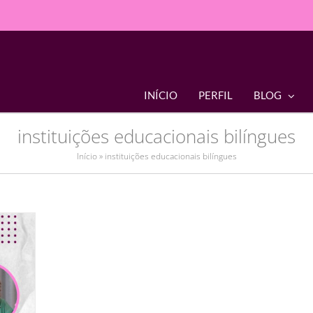
INÍCIO
PERFIL
BLOG
instituições educacionais bilíngues
Início
»
instituições educacionais bilíngues