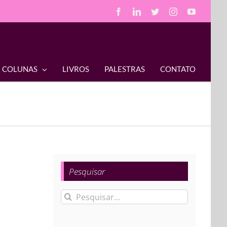
Facebook
LinkedIn
Twitter
Instagram
YouTube
COLUNAS
LIVROS
PALESTRAS
CONTATO
Pesquisar
Buscar
resultados
para: