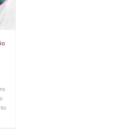
io
ens
 o
nto