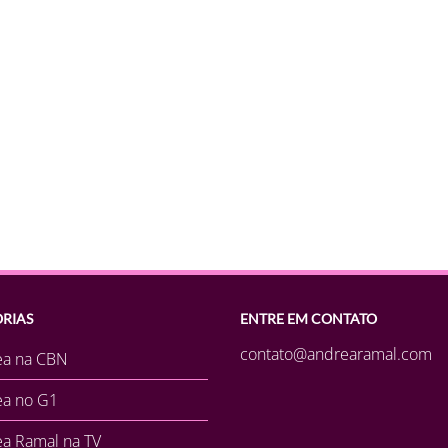
RIAS
ENTRE EM CONTATO
contato@andrearamal.com
ea na CBN
ea no G1
a Ramal na TV