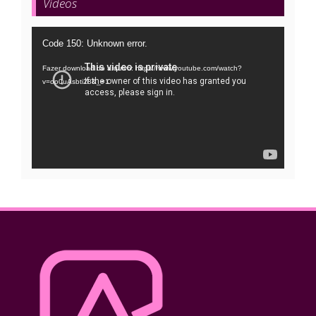
Vídeos
Tocador
Code 150: Unknown error.
de
Fazer download do arquivo: https://www.youtube.com/watch?
vídeo
v=oo0uAsbti28&_=1