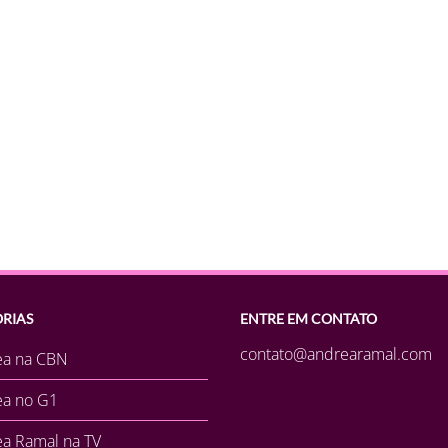
RIAS
ENTRE EM CONTATO
contato@andrearamal.com
ea na CBN
ea no G1
a Ramal na TV