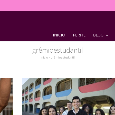
INÍCIO
PERFIL
BLOG
grêmioestudantil
Início
»
grêmioestudantil