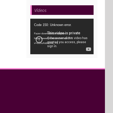
Vídeos
Tocador
Code 150: Unknown error.
de
Fazer download do arquivo:
vídeo
https://www.youtube.com/watch?
v=oo0uAsbti28&_=1