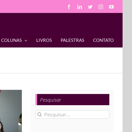
Facebook
LinkedIn
Twitter
Instagram
YouTube
COLUNAS
LIVROS
PALESTRAS
CONTATO
Pesquisar
Buscar
resultados
para: