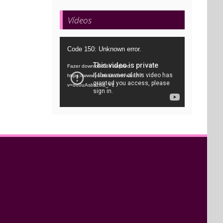
Vídeos
Tocador
Code 150: Unknown error.
de
Fazer download do arquivo:
vídeo
https://www.youtube.com/watch?
v=oo0uAsbti28&_=1