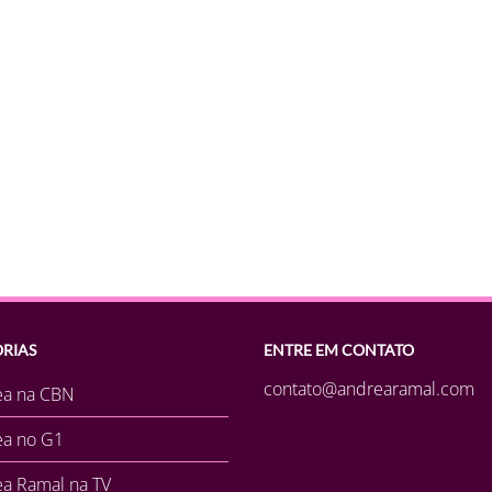
RIAS
ENTRE EM CONTATO
contato@andrearamal.com
ea na CBN
ea no G1
a Ramal na TV