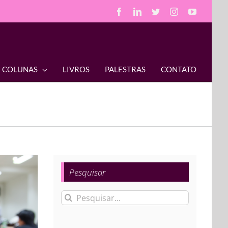
Facebook
LinkedIn
Twitter
Instagram
YouTube
COLUNAS
LIVROS
PALESTRAS
CONTATO
Pesquisar
Buscar
resultados
para: