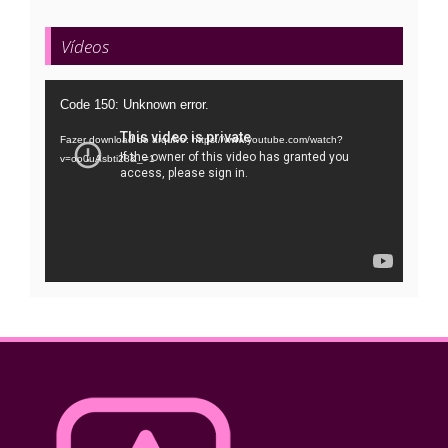
Vídeos
Tocador
Code 150: Unknown error.
de
Fazer download do arquivo: https://www.youtube.com/watch?
vídeo
v=oo0uAsbti28&_=1