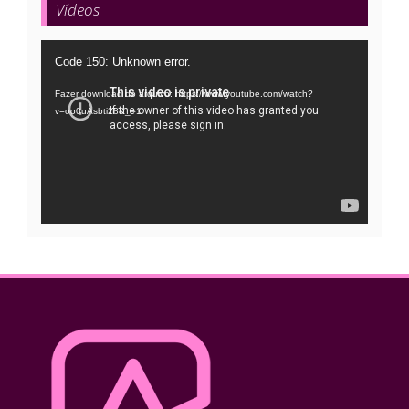
Vídeos
Tocador
Code 150: Unknown error.
de
Fazer download do arquivo: https://www.youtube.com/watch?
vídeo
v=oo0uAsbti28&_=1