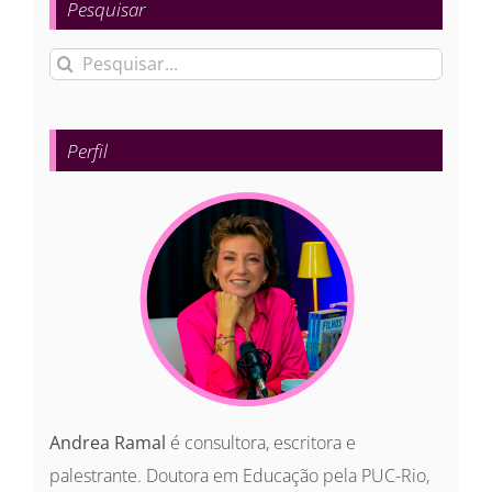
Pesquisar
Buscar
resultados
para:
Perfil
Andrea Ramal
é consultora, escritora e
palestrante. Doutora em Educação pela PUC-Rio,