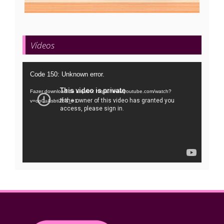
Vídeos
Tocador
Code 150: Unknown error.
de
Fazer download do arquivo: https://www.youtube.com/watch?
vídeo
v=oo0uAsbti28&_=1