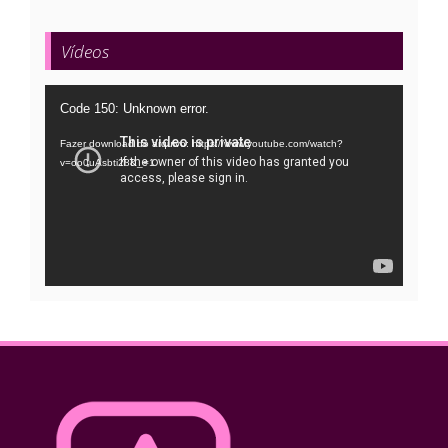
Vídeos
Tocador
Code 150: Unknown error.
de
Fazer download do arquivo: https://www.youtube.com/watch?
vídeo
v=oo0uAsbti28&_=1