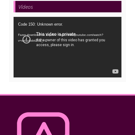
Vídeos
Tocador
Code 150: Unknown error.
de
Fazer download do arquivo: https://www.youtube.com/watch?
vídeo
v=oo0uAsbti28&_=1