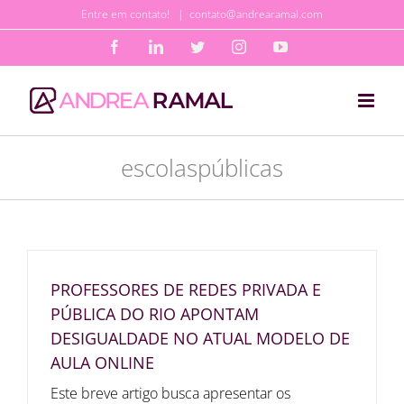
Ir
Entre em contato!
|
contato@andrearamal.com
para
Facebook
LinkedIn
Twitter
Instagram
YouTube
o
conteúdo
escolaspúblicas
PROFESSORES DE REDES PRIVADA E
PÚBLICA DO RIO APONTAM
DESIGUALDADE NO ATUAL MODELO DE
AULA ONLINE
Este breve artigo busca apresentar os