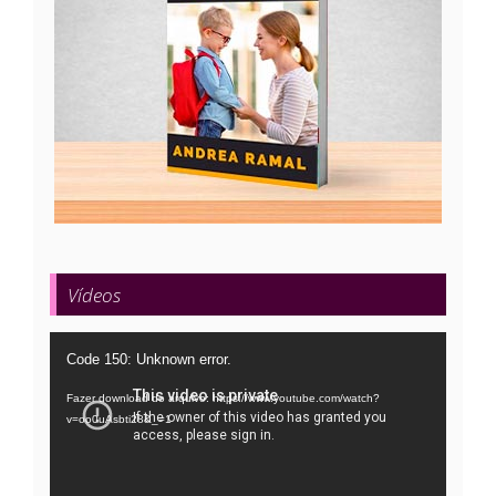
Vídeos
Tocador
Code 150: Unknown error.
de
Fazer download do arquivo: https://www.youtube.com/watch?
vídeo
v=oo0uAsbti28&_=1