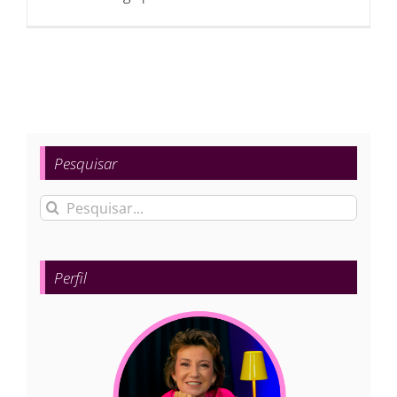
Pesquisar
Buscar
resultados
para:
Perfil