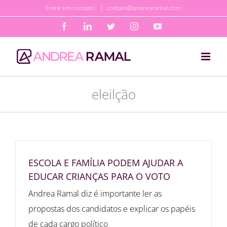
Ir
Entre em contato!
|
contato@andrearamal.com
para
Facebook
LinkedIn
Twitter
Instagram
YouTube
o
conteúdo
eleilção
ESCOLA E FAMÍLIA PODEM AJUDAR A
EDUCAR CRIANÇAS PARA O VOTO
Andrea Ramal diz é importante ler as
propostas dos candidatos e explicar os papéis
de cada cargo político