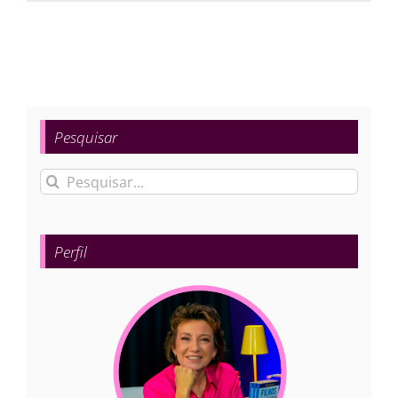
Pesquisar
Buscar
resultados
para:
Perfil