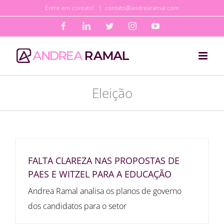
Ir
Entre em contato!
|
contato@andrearamal.com
para
Facebook
LinkedIn
Twitter
Instagram
YouTube
o
conteúdo
Eleição
FALTA CLAREZA NAS PROPOSTAS DE
PAES E WITZEL PARA A EDUCAÇÃO
Andrea Ramal analisa os planos de governo
dos candidatos para o setor