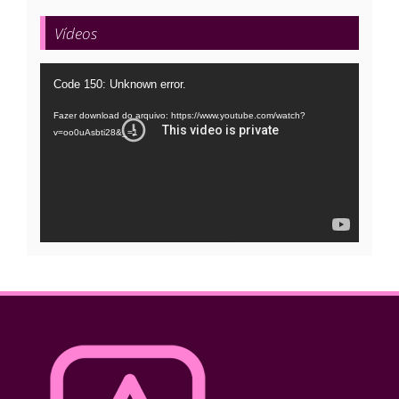
Vídeos
Tocador
Code 150: Unknown error.
de
Fazer download do arquivo: https://www.youtube.com/watch?
vídeo
v=oo0uAsbti28&_=1