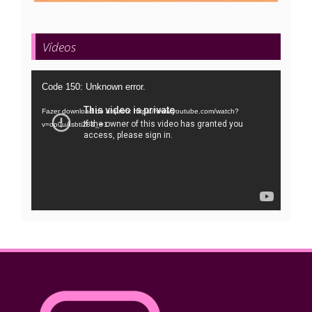
Vídeos
Tocador
Code 150: Unknown error.
de
Fazer download do arquivo: https://www.youtube.com/watch?
vídeo
v=oo0uAsbti28&_=1