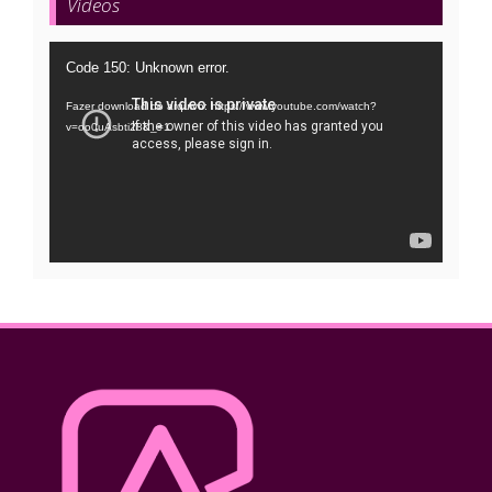
Vídeos
Tocador
Code 150: Unknown error.
de
Fazer download do arquivo: https://www.youtube.com/watch?
vídeo
v=oo0uAsbti28&_=1