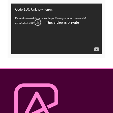
Tocador
Code 150: Unknown error.
de
Fazer download do arquivo: https://www.youtube.com/watch?
vídeo
v=oo0uAsbti28&_=1