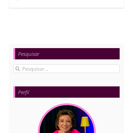
Pesquisar
Buscar
resultados
para:
Perfil