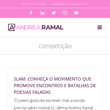
Ir
Entre em contato!
|
contato@andrearamal.com
para
Facebook
LinkedIn
Twitter
Instagram
YouTube
o
conteúdo
competição
SLAM: CONHEÇA O MOVIMENTO QUE
PROMOVE ENCONTROS E BATALHAS DE
POESIAS FALADAS
'O jovem gosta de escrever, mas a escola
precisa saber motivá-lo', afirma Andrea Ramal