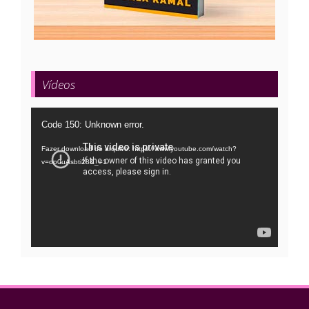
Vídeos
Tocador
Code 150: Unknown error.
de
Fazer download do arquivo: https://www.youtube.com/watch?
vídeo
v=oo0uAsbti28&_=1