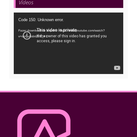
Vídeos
Tocador
Code 150: Unknown error.
de
Fazer download do arquivo: https://www.youtube.com/watch?
vídeo
v=oo0uAsbti28&_=1