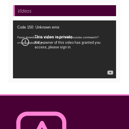
Vídeos
Tocador
Code 150: Unknown error.
de
Fazer download do arquivo: https://www.youtube.com/watch?
vídeo
v=oo0uAsbti28&_=1