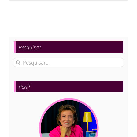
Pesquisar
Buscar
resultados
para:
Perfil