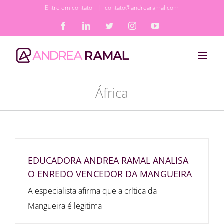
Ir
Entre em contato!
|
contato@andrearamal.com
para
Facebook
LinkedIn
Twitter
Instagram
YouTube
o
conteúdo
África
EDUCADORA ANDREA RAMAL ANALISA
O ENREDO VENCEDOR DA MANGUEIRA
A especialista afirma que a crítica da
Mangueira é legitima