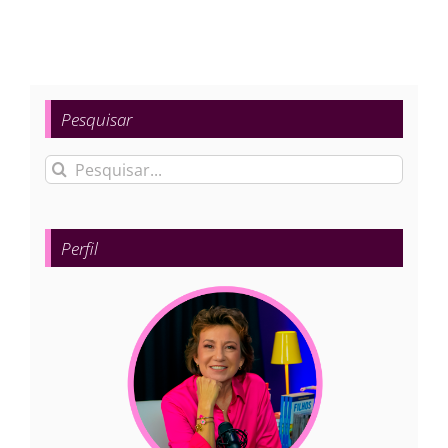
Pesquisar
Buscar
resultados
para:
Perfil