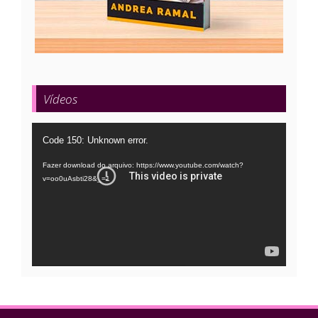
Vídeos
Tocador
Code 150: Unknown error.
de
Fazer download do arquivo: https://www.youtube.com/watch?
vídeo
v=oo0uAsbti28&_=1