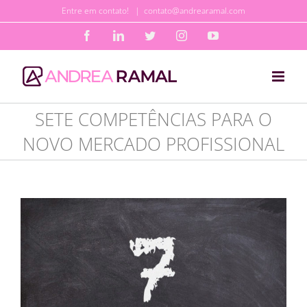
Ir
Entre em contato!
|
contato@andrearamal.com
para
Facebook
LinkedIn
Twitter
Instagram
YouTube
o
conteúdo
SETE COMPETÊNCIAS PARA O
NOVO MERCADO PROFISSIONAL