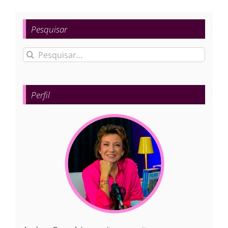
Pesquisar
Buscar
resultados
para:
Perfil