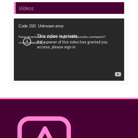
Vídeos
Tocador
Code 150: Unknown error.
de
Fazer download do arquivo: https://www.youtube.com/watch?
vídeo
v=oo0uAsbti28&_=1