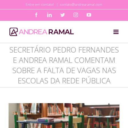
Ir
Entre em contato!
|
contato@andrearamal.com
para
Facebook
LinkedIn
Twitter
Instagram
YouTube
o
conteúdo
SECRETÁRIO PEDRO FERNANDES
E ANDREA RAMAL COMENTAM
SOBRE A FALTA DE VAGAS NAS
ESCOLAS DA REDE PÚBLICA