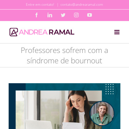
Ir
Entre em contato!
|
contato@andrearamal.com
para
Facebook
LinkedIn
Twitter
Instagram
YouTube
o
conteúdo
Professores sofrem com a
síndrome de bournout