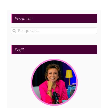
Pesquisar
Buscar
resultados
para:
Perfil