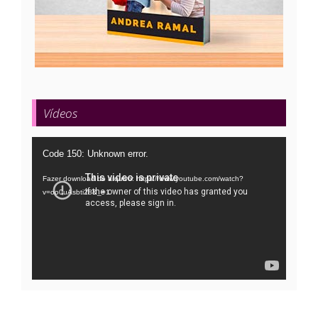
Vídeos
Tocador
Code 150: Unknown error.
de
Fazer download do arquivo: https://www.youtube.com/watch?
vídeo
v=oo0uAsbti28&_=1