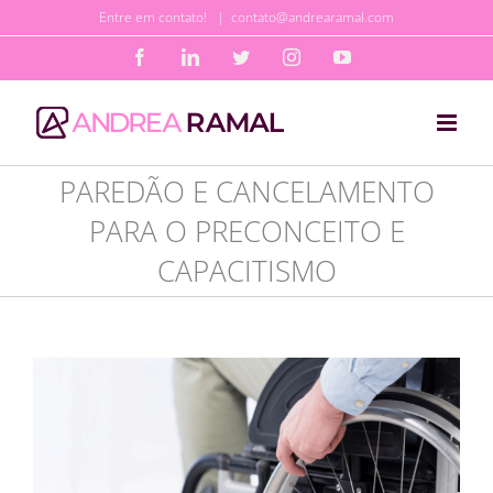
Ir
Entre em contato!
|
contato@andrearamal.com
para
Facebook
LinkedIn
Twitter
Instagram
YouTube
o
conteúdo
PAREDÃO E CANCELAMENTO
PARA O PRECONCEITO E
CAPACITISMO