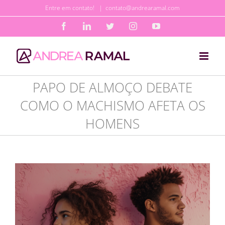
Ir
Entre em contato!
|
contato@andrearamal.com
para
Facebook
LinkedIn
Twitter
Instagram
YouTube
o
conteúdo
PAPO DE ALMOÇO DEBATE
COMO O MACHISMO AFETA OS
HOMENS