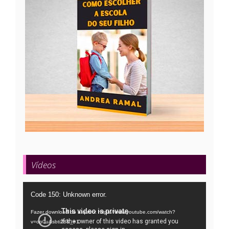
Vídeos
Tocador
Code 150: Unknown error.
de
Fazer download do arquivo: https://www.youtube.com/watch?
vídeo
v=oo0uAsbti28&_=1