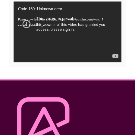
Tocador
Code 150: Unknown error.
de
Fazer download do arquivo: https://www.youtube.com/watch?
vídeo
v=oo0uAsbti28&_=1