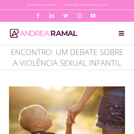
Ir
Entre em contato!
|
contato@andrearamal.com
para
Facebook
LinkedIn
Twitter
Instagram
YouTube
o
conteúdo
ENCONTRO: UM DEBATE SOBRE
A VIOLÊNCIA SEXUAL INFANTIL