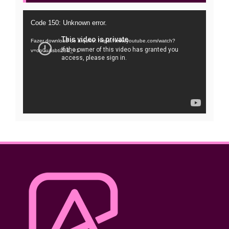
Tocador
Code 150: Unknown error.
de
Fazer download do arquivo: https://www.youtube.com/watch?
vídeo
v=oo0uAsbti28&_=1