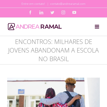
Ir
Entre em contato!
|
contato@andrearamal.com
para
Facebook
LinkedIn
Twitter
Instagram
YouTube
o
conteúdo
ENCONTROS: MILHARES DE
JOVENS ABANDONAM A ESCOLA
NO BRASIL