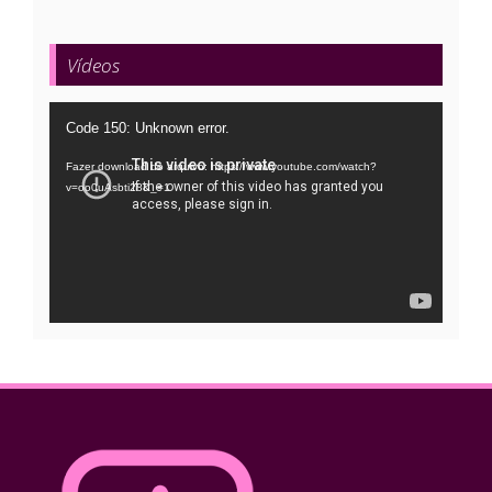
Vídeos
Tocador
Code 150: Unknown error.
de
Fazer download do arquivo: https://www.youtube.com/watch?
vídeo
v=oo0uAsbti28&_=1