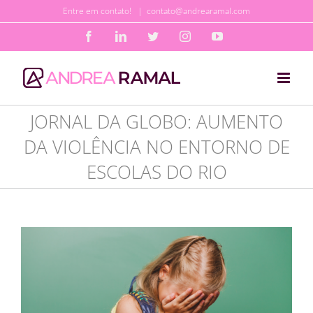
Ir
Entre em contato!
|
contato@andrearamal.com
para
Facebook
LinkedIn
Twitter
Instagram
YouTube
o
conteúdo
JORNAL DA GLOBO: AUMENTO
DA VIOLÊNCIA NO ENTORNO DE
ESCOLAS DO RIO