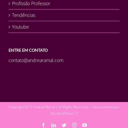
Profissão Professor
Tendências
Youtube
ENTRE EM CONTATO
contato@andrearamal.com
Copyright 2017 Andrea Ramal | All Rights Reserved | Desenvolvido por
Estúdio Pinzon17
Facebook
LinkedIn
Twitter
Instagram
YouTube