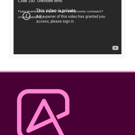
Code 150: Unknown error.
de
Fazer download do arquivo: https://www.youtube.com/watch?
vídeo
v=oo0uAsbti28&_=1