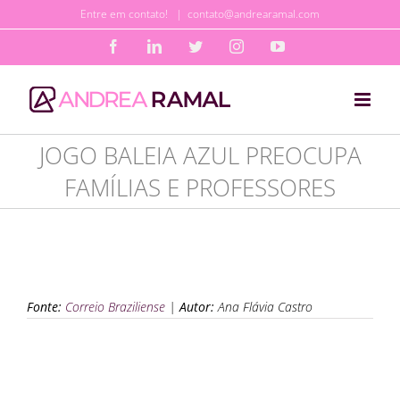
Ir
Entre em contato!
|
contato@andrearamal.com
para
Facebook
LinkedIn
Twitter
Instagram
YouTube
o
conteúdo
JOGO BALEIA AZUL PREOCUPA
FAMÍLIAS E PROFESSORES
Fonte:
Correio Braziliense
|
Autor:
Ana Flávia Castro