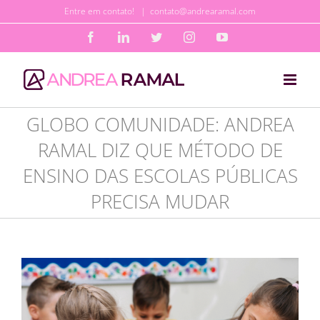
Ir
Entre em contato!
|
contato@andrearamal.com
para
Facebook
LinkedIn
Twitter
Instagram
YouTube
o
conteúdo
GLOBO COMUNIDADE: ANDREA
RAMAL DIZ QUE MÉTODO DE
ENSINO DAS ESCOLAS PÚBLICAS
PRECISA MUDAR