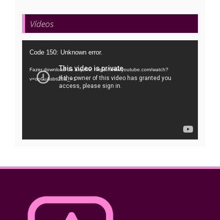
Vídeos
Tocador
Code 150: Unknown error.
de
Fazer download do arquivo: https://www.youtube.com/watch?
vídeo
v=oo0uAsbti28&_=1