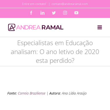
Ir
Entre em contato!
|
contato@andrearamal.com
para
Facebook
LinkedIn
Twitter
Instagram
YouTube
o
conteúdo
Especialistas em Educação
analisam: O ano letivo de 2020
esta perdido?
Fonte:
Correio Braziliense
|
Autora:
Ana Lídia Araújo