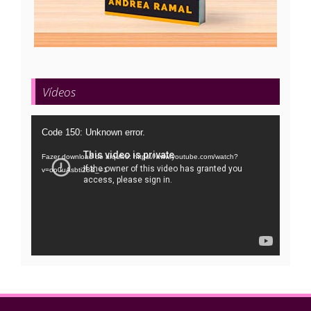
Vídeos
Tocador
Code 150: Unknown error.
de
Fazer download do arquivo: https://www.youtube.com/watch?
vídeo
v=oo0uAsbti28&_=1