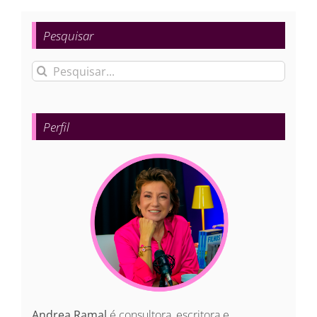
Pesquisar
Buscar
resultados
para:
Perfil
Andrea Ramal
é consultora, escritora e