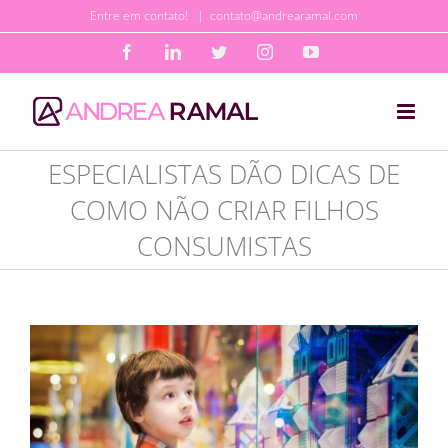
Ir
Entre em contato!
|
contato@andrearamal.com
para
Facebook
LinkedIn
Twitter
Instagram
YouTube
o
conteúdo
ESPECIALISTAS DÃO DICAS DE
COMO NÃO CRIAR FILHOS
CONSUMISTAS