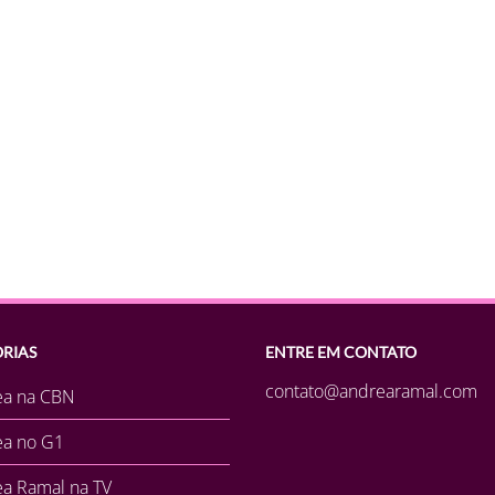
RIAS
ENTRE EM CONTATO
contato@andrearamal.com
ea na CBN
ea no G1
a Ramal na TV