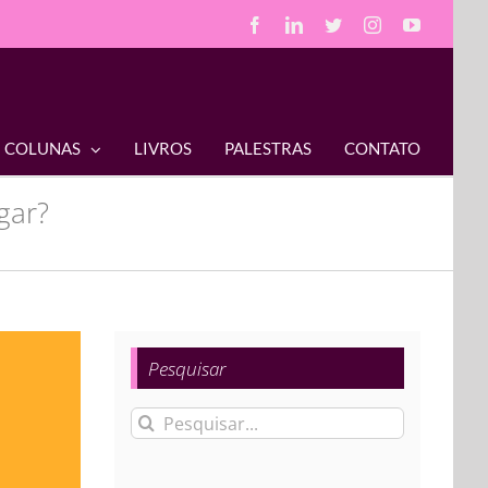
Facebook
LinkedIn
Twitter
Instagram
YouTube
COLUNAS
LIVROS
PALESTRAS
CONTATO
gar?
Pesquisar
Buscar
resultados
para: