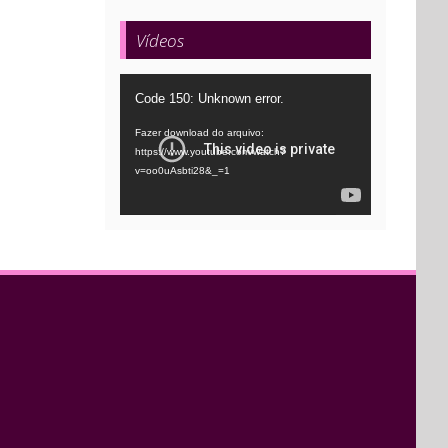
Vídeos
Tocador
Code 150: Unknown error.
de
Fazer download do arquivo:
vídeo
https://www.youtube.com/watch?
v=oo0uAsbti28&_=1