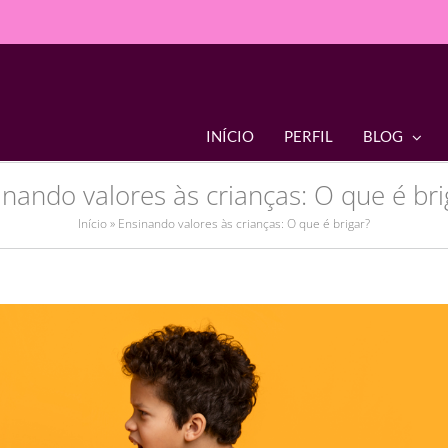
INÍCIO
PERFIL
BLOG
inando valores às crianças: O que é bri
Início
»
Ensinando valores às crianças: O que é brigar?