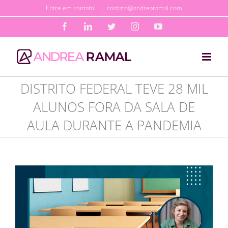
Ir
Entre em contato!
|
contato@andrearamal.com
para
Facebook
LinkedIn
Twitter
Instagram
YouTube
o
conteúdo
DISTRITO FEDERAL TEVE 28 MIL
ALUNOS FORA DA SALA DE
AULA DURANTE A PANDEMIA