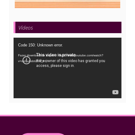
Vídeos
Tocador
Code 150: Unknown error.
de
Fazer download do arquivo: https://www.youtube.com/watch?
vídeo
v=oo0uAsbti28&_=1