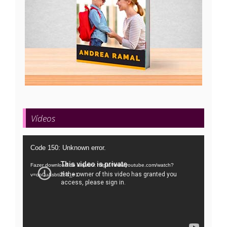
Vídeos
Tocador
Code 150: Unknown error.
de
Fazer download do arquivo: https://www.youtube.com/watch?
vídeo
v=oo0uAsbti28&_=1