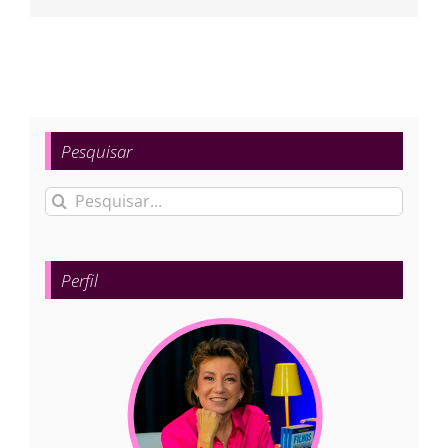
mail
Pesquisar
Buscar
resultados
para:
Perfil