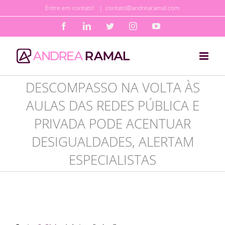
Ir
Entre em contato!
|
contato@andrearamal.com
para
Facebook
LinkedIn
Twitter
Instagram
YouTube
o
conteúdo
DESCOMPASSO NA VOLTA ÀS
AULAS DAS REDES PÚBLICA E
PRIVADA PODE ACENTUAR
DESIGUALDADES, ALERTAM
ESPECIALISTAS