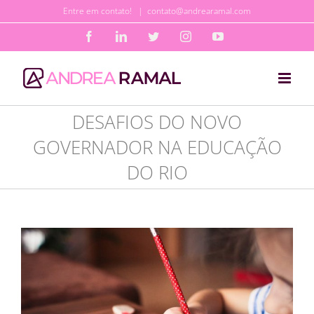
Ir
Entre em contato!
|
contato@andrearamal.com
para
Facebook
LinkedIn
Twitter
Instagram
YouTube
o
conteúdo
DESAFIOS DO NOVO
GOVERNADOR NA EDUCAÇÃO
DO RIO