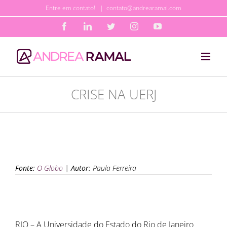
Ir
Entre em contato!
|
contato@andrearamal.com
para
Facebook
LinkedIn
Twitter
Instagram
YouTube
o
conteúdo
CRISE NA UERJ
Fonte:
O Globo
|
Autor:
Paula Ferreira
RIO – A Universidade do Estado do Rio de Janeiro