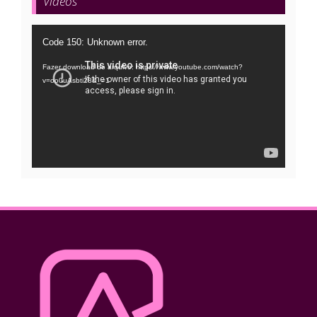
Vídeos
Tocador
Code 150: Unknown error.
de
Fazer download do arquivo: https://www.youtube.com/watch?
vídeo
v=oo0uAsbti28&_=1