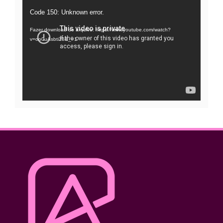
Tocador
Code 150: Unknown error.
de
Fazer download do arquivo: https://www.youtube.com/watch?
vídeo
v=oo0uAsbti28&_=1