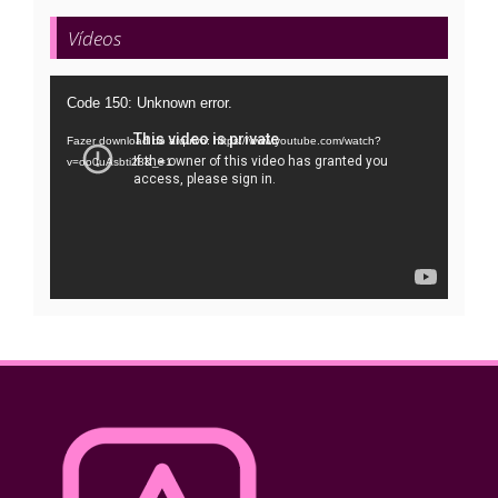
Vídeos
Tocador
Code 150: Unknown error.
de
Fazer download do arquivo: https://www.youtube.com/watch?
vídeo
v=oo0uAsbti28&_=1