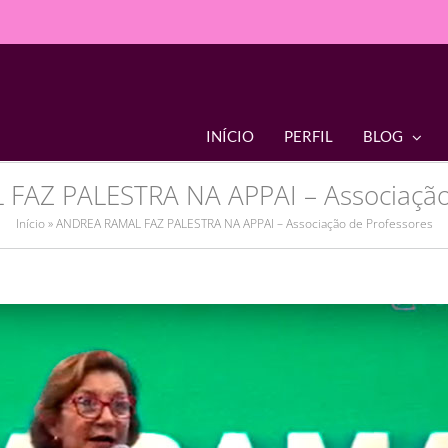
INÍCIO
PERFIL
BLOG
FAZ PALESTRA NA APPAI – Associação 
Início
»
ANDREA RAMAL FAZ PALESTRA NA APPAI – Associação de Professores