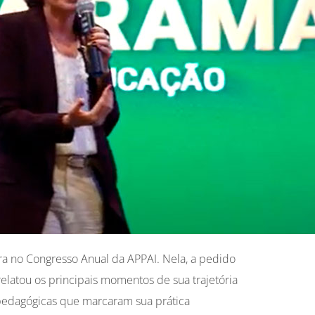
a no Congresso Anual da APPAI. Nela, a pedido
relatou os principais momentos de sua trajetória
 pedagógicas que marcaram sua prática