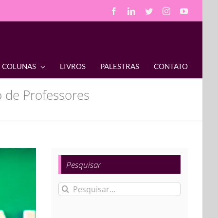
Facebook
LinkedIn
Twitter
Instagram
YouTube
COLUNAS
LIVROS
PALESTRAS
CONTATO
de Professores
Pesquisar
Buscar
resultados
para: