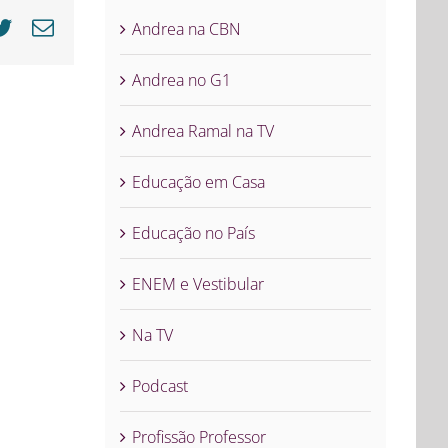
cebook
Twitter
E-
Andrea na CBN
mail
Andrea no G1
Andrea Ramal na TV
Educação em Casa
Educação no País
ENEM e Vestibular
Na TV
Podcast
Profissão Professor