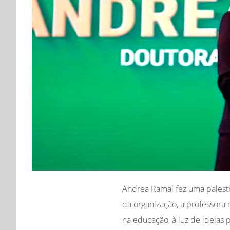
Andrea Ramal fez uma palestr
da organização, a professora 
na educação, à luz de ideias