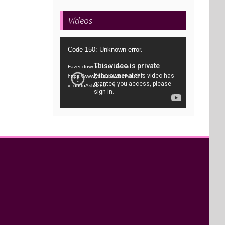
Vídeos
Tocador
Code 150: Unknown error.
de
Fazer download do arquivo:
vídeo
https://www.youtube.com/watch?
v=oo0uAsbti28&_=1