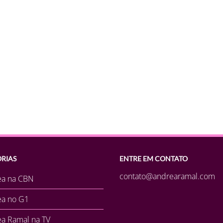
RIAS
ENTRE EM CONTATO
contato@andrearamal.com
ea na CBN
ea no G1
a Ramal na TV