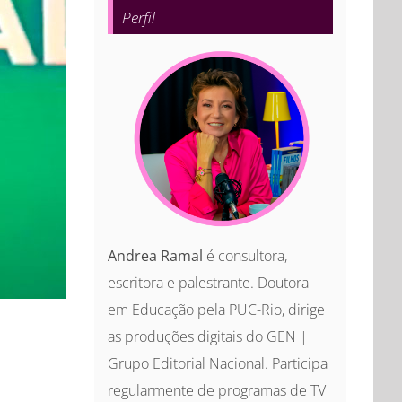
Perfil
Andrea Ramal
é consultora,
escritora e palestrante. Doutora
em Educação pela PUC-Rio, dirige
as produções digitais do GEN |
Grupo Editorial Nacional. Participa
regularmente de programas de TV