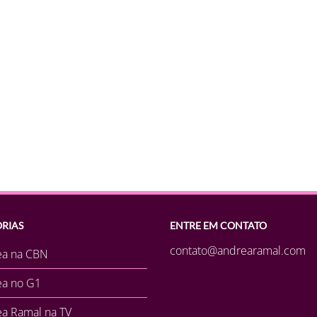
RIAS
ENTRE EM CONTATO
contato@andrearamal.com
ea na CBN
ea no G1
a Ramal na TV