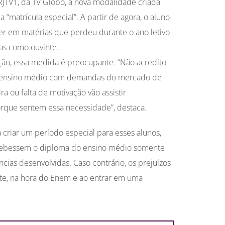
JTV1, da TV Globo, a nova modalidade criada
 “matrícula especial”. A partir de agora, o aluno
er em matérias que perdeu durante o ano letivo
as como ouvinte.
ção, essa medida é preocupante. “Não acredito
 ensino médio com demandas do mercado de
ra ou falta de motivação vão assistir
rque sentem essa necessidade”, destaca.
 criar um período especial para esses alunos,
cebessem o diploma do ensino médio somente
ias desenvolvidas. Caso contrário, os prejuízos
nte, na hora do Enem e ao entrar em uma