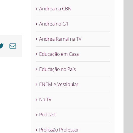
Andrea na CBN
Andrea no G1
Andrea Ramal na TV
cebook
Twitter
E-
mail
Educação em Casa
Educação no País
ENEM e Vestibular
Na TV
Podcast
Profissão Professor