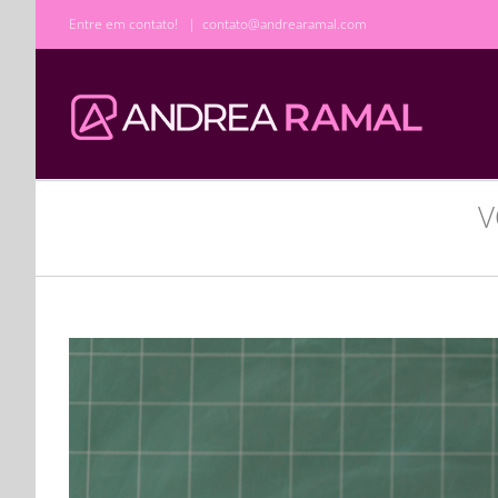
Ir
Entre em contato!
|
contato@andrearamal.com
para
o
conteúdo
V