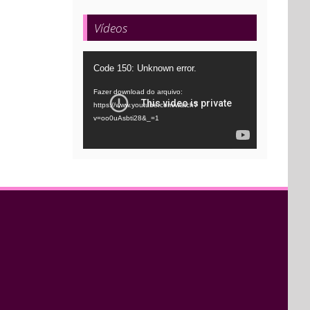
Vídeos
Tocador
Code 150: Unknown error.
de
Fazer download do arquivo:
vídeo
https://www.youtube.com/watch?
v=oo0uAsbti28&_=1