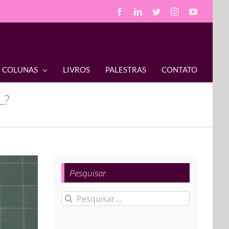
Facebook
LinkedIn
Twitter
Instagram
YouTube
COLUNAS
LIVROS
PALESTRAS
CONTATO
L?
Pesquisar
Buscar
resultados
para: