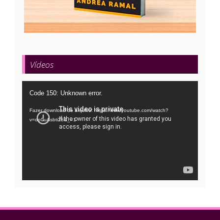
Vídeos
Tocador
Code 150: Unknown error.
de
Fazer download do arquivo: https://www.youtube.com/watch?
vídeo
v=oo0uAsbti28&_=1