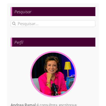
Pesquisar
Buscar
resultados
para:
Perfil
Andrea Ramal
é consultora, escritora e